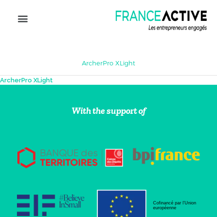
ArcherPro XLight
ArcherPro XLight
With the support of
Cofinancé par l’Union
européenne